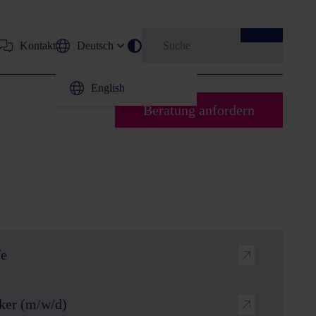
Kontakt
Deutsch
Kontrastarme Ansicht umschalten
English
Beratung anfordern
ten (Grad 100)
stahlketten (Grad
rrmittel
fe
ker (m/w/d)