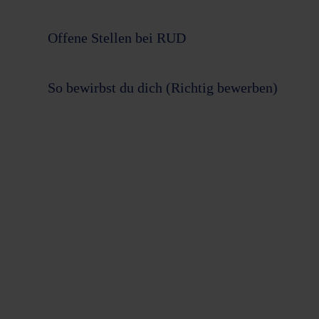
Antriebstechnik
Historie
Offene Stellen bei RUD
Mold Handling
RUD Center for Chain Knowledge (CCK)
So bewirbst du dich (Richtig bewerben)
Hebezeug und Industrieketten
Soziale Verantwortung
Reifenketten
Sponsoring
Defence
Zertifikate
Freiraumausstattung