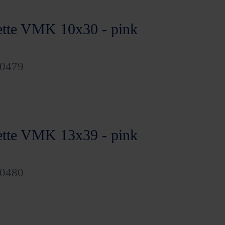
ette VMK 10x30 - pink
00479
ette VMK 13x39 - pink
00480