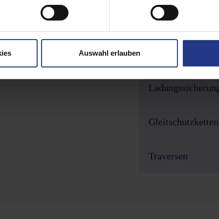
Anschlagpunkte 
ette VMK 6x18 - pink
Anschlagsysteme
ies
Auswahl erlauben
00477
Ladungssicherun
Gleitschutzketten
ette VMK 8x24 - pink
Traversen
00478